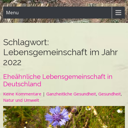
Menu
Schlagwort:
Lebensgemeinschaft im Jahr
2022
Eheähnliche Lebensgemeinschaft in
Deutschland
Keine Kommentare
|
Ganzheitliche Gesundheit
,
Gesundheit
,
Natur und Umwelt