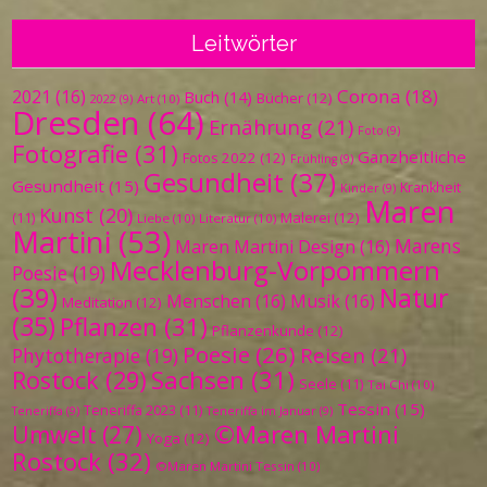
Leitwörter
Corona
(18)
2021
(16)
Buch
(14)
Bücher
(12)
Art
(10)
2022
(9)
Dresden
(64)
Ernährung
(21)
Foto
(9)
Fotografie
(31)
Ganzheitliche
Fotos 2022
(12)
Frühling
(9)
Gesundheit
(37)
Gesundheit
(15)
Krankheit
Kinder
(9)
Maren
Kunst
(20)
Malerei
(12)
(11)
Liebe
(10)
Literatur
(10)
Martini
(53)
Marens
Maren Martini Design
(16)
Mecklenburg-Vorpommern
Poesie
(19)
(39)
Natur
Menschen
(16)
Musik
(16)
Meditation
(12)
(35)
Pflanzen
(31)
Pflanzenkunde
(12)
Poesie
(26)
Reisen
(21)
Phytotherapie
(19)
Sachsen
(31)
Rostock
(29)
Seele
(11)
Tai Chi
(10)
Tessin
(15)
Teneriffa 2023
(11)
Teneriffa
(9)
Teneriffa im Januar
(9)
©Maren Martini
Umwelt
(27)
Yoga
(12)
Rostock
(32)
©Maren Martini Tessin
(10)