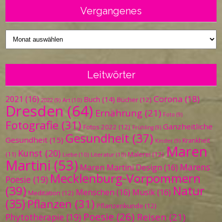
Vergangenes
Vergangenes
Leitwörter
Corona
(18)
2021
(16)
Buch
(14)
Bücher
(12)
Art
(10)
2022
(9)
Dresden
(64)
Ernährung
(21)
Foto
(9)
Fotografie
(31)
Ganzheitliche
Fotos 2022
(12)
Frühling
(9)
Gesundheit
(37)
Gesundheit
(15)
Krankheit
Kinder
(9)
Maren
Kunst
(20)
Malerei
(12)
(11)
Liebe
(10)
Literatur
(10)
Martini
(53)
Marens
Maren Martini Design
(16)
Mecklenburg-Vorpommern
Poesie
(19)
(39)
Natur
Menschen
(16)
Musik
(16)
Meditation
(12)
(35)
Pflanzen
(31)
Pflanzenkunde
(12)
Poesie
(26)
Reisen
(21)
Phytotherapie
(19)