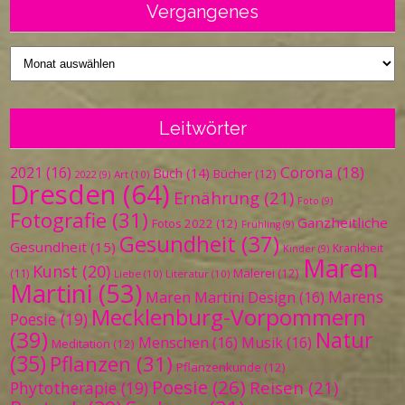
Vergangenes
Vergangenes
Leitwörter
Corona
(18)
2021
(16)
Buch
(14)
Bücher
(12)
Art
(10)
2022
(9)
Dresden
(64)
Ernährung
(21)
Foto
(9)
Fotografie
(31)
Ganzheitliche
Fotos 2022
(12)
Frühling
(9)
Gesundheit
(37)
Gesundheit
(15)
Krankheit
Kinder
(9)
Maren
Kunst
(20)
Malerei
(12)
(11)
Liebe
(10)
Literatur
(10)
Martini
(53)
Marens
Maren Martini Design
(16)
Mecklenburg-Vorpommern
Poesie
(19)
(39)
Natur
Menschen
(16)
Musik
(16)
Meditation
(12)
(35)
Pflanzen
(31)
Pflanzenkunde
(12)
Poesie
(26)
Reisen
(21)
Phytotherapie
(19)