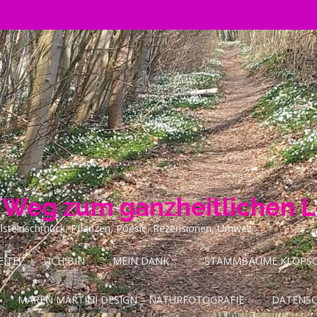
n Weg zum ganzheitlichen 
ilsteinschmuck, Pflanzen, Poesie, Rezensionen, Umwelt
ITE!
ICH BIN
MEIN DANK…
STAMMBÄUME KLOPSCH
MAREN MARTINI DESIGN – NATURFOTOGRAFIE
DATENS