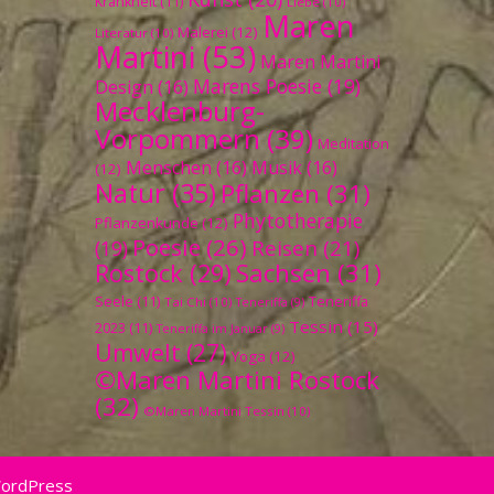
Krankheit
(11)
Liebe
(10)
Maren
Malerei
(12)
Literatur
(10)
Martini
(53)
Maren Martini
Marens Poesie
(19)
Design
(16)
Mecklenburg-
Vorpommern
(39)
Meditation
Menschen
(16)
Musik
(16)
(12)
Natur
(35)
Pflanzen
(31)
Phytotherapie
Pflanzenkunde
(12)
Poesie
(26)
Reisen
(21)
(19)
Sachsen
(31)
Rostock
(29)
Seele
(11)
Teneriffa
Tai Chi
(10)
Teneriffa
(9)
Tessin
(15)
2023
(11)
Teneriffa im Januar
(9)
Umwelt
(27)
Yoga
(12)
©Maren Martini Rostock
(32)
©Maren Martini Tessin
(10)
WordPress