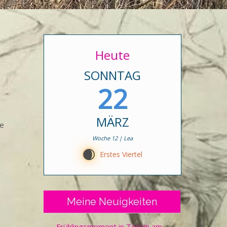
Heute
SONNTAG
22
MÄRZ
te
Woche 12 | Lea
D
Erstes Viertel
Meine Neuigkeiten
Frühlingsmoment in Tessin am