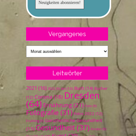
Vergangenes
Vergangenes
Leitwörter
2021
(16)
Buch
(14)
Bücher
Art
(10)
2022
(9)
Dresden
Corona
(18)
(12)
(64)
Ernährung
(21)
Foto
(9)
Fotografie
(31)
Fotos 2022
(12)
Ganzheitliche Gesundheit
Frühling
(9)
Gesundheit
(37)
(15)
Kinder
(9)
Kunst
(20)