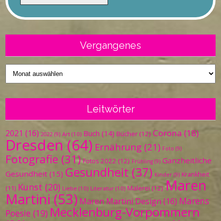
Vergangenes
Vergangenes
Leitwörter
Corona
(18)
2021
(16)
Buch
(14)
Bücher
(12)
Art
(10)
2022
(9)
Dresden
(64)
Ernährung
(21)
Foto
(9)
Fotografie
(31)
Ganzheitliche
Fotos 2022
(12)
Frühling
(9)
Gesundheit
(37)
Gesundheit
(15)
Krankheit
Kinder
(9)
Maren
Kunst
(20)
Malerei
(12)
(11)
Liebe
(10)
Literatur
(10)
Martini
(53)
Marens
Maren Martini Design
(16)
Mecklenburg-Vorpommern
Poesie
(19)