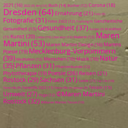
Corona
(18)
2021
(16)
Buch
(14)
Bücher
(12)
Art
(10)
2022
(9)
Dresden
(64)
Ernährung
(21)
Foto
(9)
Fotografie
(31)
Ganzheitliche
Fotos 2022
(12)
Frühling
(9)
Gesundheit
(37)
Gesundheit
(15)
Krankheit
Kinder
(9)
Maren
Kunst
(20)
Malerei
(12)
(11)
Liebe
(10)
Literatur
(10)
Martini
(53)
Marens
Maren Martini Design
(16)
Mecklenburg-Vorpommern
Poesie
(19)
(39)
Natur
Menschen
(16)
Musik
(16)
Meditation
(12)
(35)
Pflanzen
(31)
Pflanzenkunde
(12)
Poesie
(26)
Reisen
(21)
Phytotherapie
(19)
Sachsen
(31)
Rostock
(29)
Seele
(11)
Tai Chi
(10)
Tessin
(15)
Teneriffa 2023
(11)
Teneriffa
(9)
Teneriffa im Januar
(9)
©Maren Martini
Umwelt
(27)
Yoga
(12)
Rostock
(32)
©Maren Martini Tessin
(10)