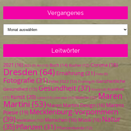
Vergangenes
Vergangenes
Leitwörter
Corona
(18)
2021
(16)
Buch
(14)
Bücher
(12)
Art
(10)
2022
(9)
Dresden
(64)
Ernährung
(21)
Foto
(9)
Fotografie
(31)
Ganzheitliche
Fotos 2022
(12)
Frühling
(9)
Gesundheit
(37)
Gesundheit
(15)
Krankheit
Kinder
(9)
Maren
Kunst
(20)
Malerei
(12)
(11)
Liebe
(10)
Literatur
(10)
Martini
(53)
Marens
Maren Martini Design
(16)
Mecklenburg-Vorpommern
Poesie
(19)
(39)
Natur
Menschen
(16)
Musik
(16)
Meditation
(12)
(35)
Pflanzen
(31)
Pflanzenkunde
(12)