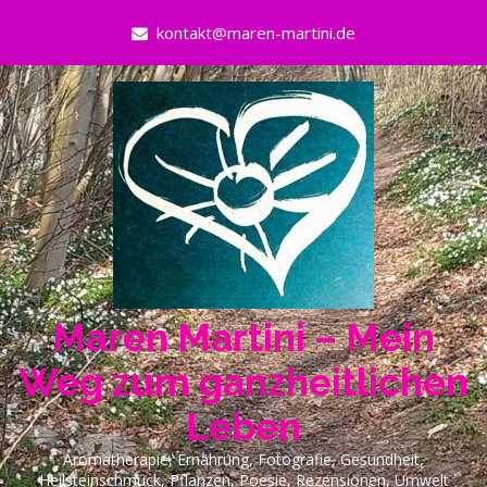
Skip
kontakt@maren-martini.de
to
content
Maren Martini – Mein
Weg zum ganzheitlichen
Leben
Aromatherapie, Ernährung, Fotografie, Gesundheit,
Heilsteinschmuck, Pflanzen, Poesie, Rezensionen, Umwelt