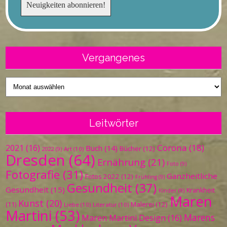
Vergangenes
Vergangenes
Leitwörter
Corona
(18)
2021
(16)
Buch
(14)
Bücher
(12)
Art
(10)
2022
(9)
Dresden
(64)
Ernährung
(21)
Foto
(9)
Fotografie
(31)
Ganzheitliche
Fotos 2022
(12)
Frühling
(9)
Gesundheit
(37)
Gesundheit
(15)
Krankheit
Kinder
(9)
Maren
Kunst
(20)
Malerei
(12)
(11)
Liebe
(10)
Literatur
(10)
Martini
(53)
Marens
Maren Martini Design
(16)