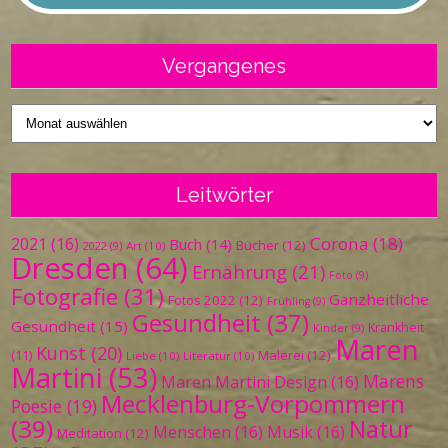
Vergangenes
Vergangenes
Leitwörter
Corona
(18)
2021
(16)
Buch
(14)
Bücher
(12)
Art
(10)
2022
(9)
Dresden
(64)
Ernährung
(21)
Foto
(9)
Fotografie
(31)
Ganzheitliche
Fotos 2022
(12)
Frühling
(9)
Gesundheit
(37)
Gesundheit
(15)
Krankheit
Kinder
(9)
Maren
Kunst
(20)
Malerei
(12)
(11)
Liebe
(10)
Literatur
(10)
Martini
(53)
Marens
Maren Martini Design
(16)
Mecklenburg-Vorpommern
Poesie
(19)
(39)
Natur
Menschen
(16)
Musik
(16)
Meditation
(12)