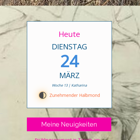
Heute
DIENSTAG
24
MÄRZ
Woche 13 | Katharina
F
Zunehmender Halbmond
Meine Neuigkeiten
Frühlingsmoment in Tessin am