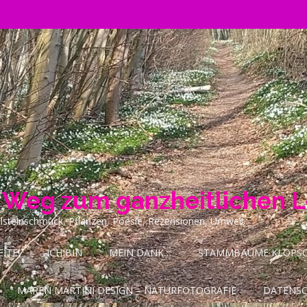
n Weg zum ganzheitlichen 
ilsteinschmuck, Pflanzen, Poesie, Rezensionen, Umwelt
ITE!
ICH BIN
MEIN DANK…
STAMMBÄUME KLOPSCH
MAREN MARTINI DESIGN – NATURFOTOGRAFIE
DATENS