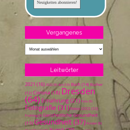
Vergangenes
Vergangenes
Leitwörter
2021
(16)
Buch
(14)
Bücher
Art
(10)
2022
(9)
Dresden
Corona
(18)
(12)
(64)
Ernährung
(21)
Foto
(9)
Fotografie
(31)
Fotos 2022
(12)
Ganzheitliche Gesundheit
Frühling
(9)
Gesundheit
(37)
(15)
Kinder
(9)
Kunst
(20)