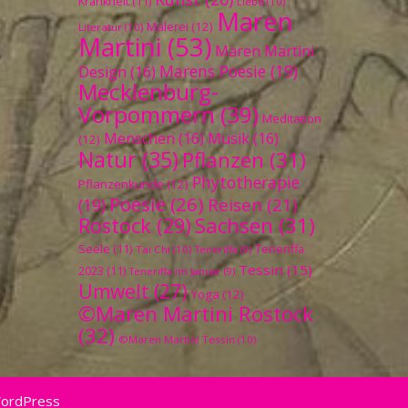
Krankheit
(11)
Liebe
(10)
Maren
Malerei
(12)
Literatur
(10)
Martini
(53)
Maren Martini
Marens Poesie
(19)
Design
(16)
Mecklenburg-
Vorpommern
(39)
Meditation
Menschen
(16)
Musik
(16)
(12)
Natur
(35)
Pflanzen
(31)
Phytotherapie
Pflanzenkunde
(12)
Poesie
(26)
Reisen
(21)
(19)
Sachsen
(31)
Rostock
(29)
Seele
(11)
Teneriffa
Tai Chi
(10)
Teneriffa
(9)
Tessin
(15)
2023
(11)
Teneriffa im Januar
(9)
Umwelt
(27)
Yoga
(12)
©Maren Martini Rostock
(32)
©Maren Martini Tessin
(10)
WordPress