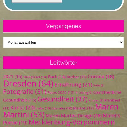
Vergangenes
Vergangenes
Leitwörter
Corona
(18)
2021
(16)
Buch
(14)
Bücher
(12)
Art
(10)
2022
(9)
Dresden
(64)
Ernährung
(21)
Foto
(9)
Fotografie
(31)
Ganzheitliche
Fotos 2022
(12)
Frühling
(9)
Gesundheit
(37)
Gesundheit
(15)
Krankheit
Kinder
(9)
Maren
Kunst
(20)
Malerei
(12)
(11)
Liebe
(10)
Literatur
(10)
Martini
(53)
Marens
Maren Martini Design
(16)
Mecklenburg-Vorpommern
Poesie
(19)