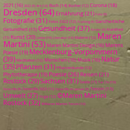
Corona
(18)
2021
(16)
Buch
(14)
Bücher
(12)
Art
(10)
2022
(9)
Dresden
(64)
Ernährung
(21)
Foto
(9)
Fotografie
(31)
Ganzheitliche
Fotos 2022
(12)
Frühling
(9)
Gesundheit
(37)
Gesundheit
(15)
Krankheit
Kinder
(9)
Maren
Kunst
(20)
Malerei
(12)
(11)
Liebe
(10)
Literatur
(10)
Martini
(53)
Marens
Maren Martini Design
(16)
Mecklenburg-Vorpommern
Poesie
(19)
(39)
Natur
Menschen
(16)
Musik
(16)
Meditation
(12)
(35)
Pflanzen
(31)
Pflanzenkunde
(12)
Poesie
(26)
Reisen
(21)
Phytotherapie
(19)
Sachsen
(31)
Rostock
(29)
Seele
(11)
Tai Chi
(10)
Tessin
(15)
Teneriffa 2023
(11)
Teneriffa
(9)
Teneriffa im Januar
(9)
©Maren Martini
Umwelt
(27)
Yoga
(12)
Rostock
(32)
©Maren Martini Tessin
(10)