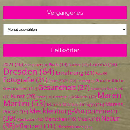
Vergangenes
Vergangenes
Leitwörter
Corona
(18)
2021
(16)
Buch
(14)
Bücher
(12)
Art
(10)
2022
(9)
Dresden
(64)
Ernährung
(21)
Foto
(9)
Fotografie
(31)
Ganzheitliche
Fotos 2022
(12)
Frühling
(9)
Gesundheit
(37)
Gesundheit
(15)
Krankheit
Kinder
(9)
Maren
Kunst
(20)
Malerei
(12)
(11)
Liebe
(10)
Literatur
(10)
Martini
(53)
Marens
Maren Martini Design
(16)
Mecklenburg-Vorpommern
Poesie
(19)
(39)
Natur
Menschen
(16)
Musik
(16)
Meditation
(12)
(35)
Pflanzen
(31)
Pflanzenkunde
(12)