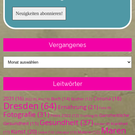
Vergangenes
Vergangenes
Leitwörter
Corona
(18)
2021
(16)
Buch
(14)
Bücher
(12)
Art
(10)
2022
(9)
Dresden
(64)
Ernährung
(21)
Foto
(9)
Fotografie
(31)
Ganzheitliche
Fotos 2022
(12)
Frühling
(9)
Gesundheit
(37)
Gesundheit
(15)
Krankheit
Kinder
(9)
Maren
Kunst
(20)
Malerei
(12)
(11)
Liebe
(10)
Literatur
(10)