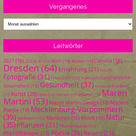
Vergangenes
Vergangenes
Leitwörter
Corona
(18)
2021
(16)
Buch
(14)
Bücher
(12)
Art
(10)
2022
(9)
Dresden
(64)
Ernährung
(21)
Foto
(9)
Fotografie
(31)
Ganzheitliche
Fotos 2022
(12)
Frühling
(9)
Gesundheit
(37)
Gesundheit
(15)
Krankheit
Kinder
(9)
Maren
Kunst
(20)
Malerei
(12)
(11)
Liebe
(10)
Literatur
(10)
Martini
(53)
Marens
Maren Martini Design
(16)
Mecklenburg-Vorpommern
Poesie
(19)
(39)
Natur
Menschen
(16)
Musik
(16)
Meditation
(12)
(35)
Pflanzen
(31)
Pflanzenkunde
(12)
Poesie
(26)
Reisen
(21)
Phytotherapie
(19)