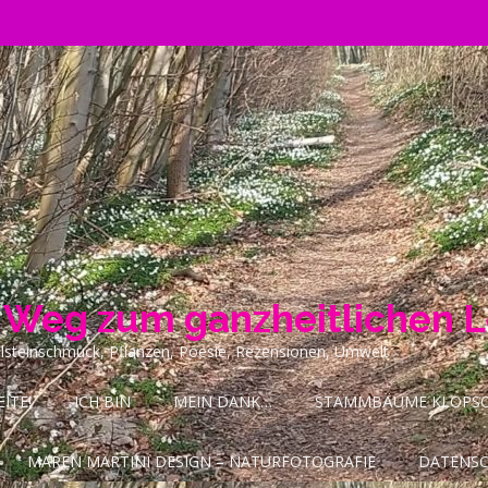
n Weg zum ganzheitlichen 
ilsteinschmuck, Pflanzen, Poesie, Rezensionen, Umwelt
ITE!
ICH BIN
MEIN DANK…
STAMMBÄUME KLOPSCH
MAREN MARTINI DESIGN – NATURFOTOGRAFIE
DATENS