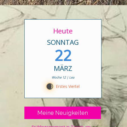
Heute
SONNTAG
22
MÄRZ
Woche 12 | Lea
D
Erstes Viertel
Meine Neuigkeiten
Frühlingsmoment in Tessin am