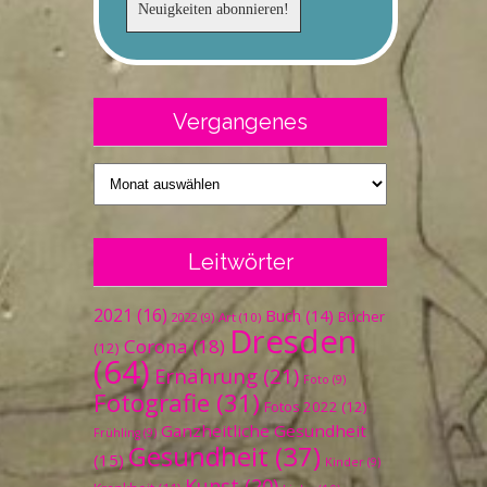
Vergangenes
Vergangenes
Leitwörter
2021
(16)
Buch
(14)
Bücher
Art
(10)
2022
(9)
Dresden
Corona
(18)
(12)
(64)
Ernährung
(21)
Foto
(9)
Fotografie
(31)
Fotos 2022
(12)
Ganzheitliche Gesundheit
Frühling
(9)
Gesundheit
(37)
(15)
Kinder
(9)
Kunst
(20)