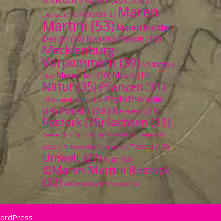
Krankheit
(11)
Liebe
(10)
Maren
Malerei
(12)
Literatur
(10)
Martini
(53)
Maren Martini
Marens Poesie
(19)
Design
(16)
Mecklenburg-
Vorpommern
(39)
Meditation
Menschen
(16)
Musik
(16)
(12)
Natur
(35)
Pflanzen
(31)
Phytotherapie
Pflanzenkunde
(12)
Poesie
(26)
Reisen
(21)
(19)
Sachsen
(31)
Rostock
(29)
Seele
(11)
Teneriffa
Tai Chi
(10)
Teneriffa
(9)
Tessin
(15)
2023
(11)
Teneriffa im Januar
(9)
Umwelt
(27)
Yoga
(12)
©Maren Martini Rostock
(32)
©Maren Martini Tessin
(10)
WordPress