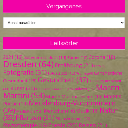
Vergangenes
Vergangenes
Leitwörter
Corona
(18)
2021
(16)
Buch
(14)
Bücher
(12)
Art
(10)
2022
(9)
Dresden
(64)
Ernährung
(21)
Foto
(9)
Fotografie
(31)
Ganzheitliche
Fotos 2022
(12)
Frühling
(9)
Gesundheit
(37)
Gesundheit
(15)
Krankheit
Kinder
(9)
Maren
Kunst
(20)
Malerei
(12)
(11)
Liebe
(10)
Literatur
(10)
Martini
(53)
Marens
Maren Martini Design
(16)
Mecklenburg-Vorpommern
Poesie
(19)
(39)
Natur
Menschen
(16)
Musik
(16)
Meditation
(12)
(35)
Pflanzen
(31)
Pflanzenkunde
(12)
Poesie
(26)
Reisen
(21)
Phytotherapie
(19)