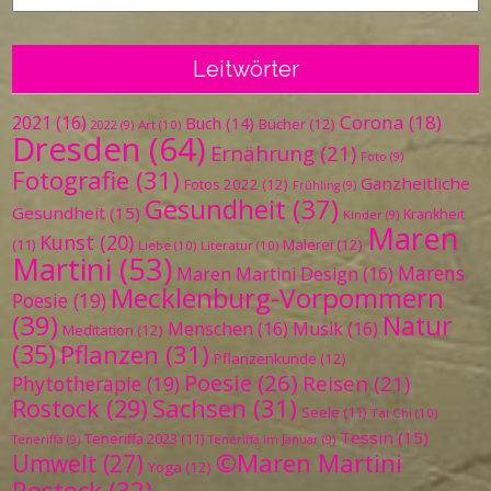
Leitwörter
Corona
(18)
2021
(16)
Buch
(14)
Bücher
(12)
Art
(10)
2022
(9)
Dresden
(64)
Ernährung
(21)
Foto
(9)
Fotografie
(31)
Ganzheitliche
Fotos 2022
(12)
Frühling
(9)
Gesundheit
(37)
Gesundheit
(15)
Krankheit
Kinder
(9)
Maren
Kunst
(20)
Malerei
(12)
(11)
Liebe
(10)
Literatur
(10)
Martini
(53)
Marens
Maren Martini Design
(16)
Mecklenburg-Vorpommern
Poesie
(19)
(39)
Natur
Menschen
(16)
Musik
(16)
Meditation
(12)
(35)
Pflanzen
(31)
Pflanzenkunde
(12)
Poesie
(26)
Reisen
(21)
Phytotherapie
(19)
Sachsen
(31)
Rostock
(29)
Seele
(11)
Tai Chi
(10)
Tessin
(15)
Teneriffa 2023
(11)
Teneriffa
(9)
Teneriffa im Januar
(9)
©Maren Martini
Umwelt
(27)
Yoga
(12)
Rostock
(32)