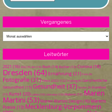
Vergangenes
Vergangenes
Leitwörter
Corona
(18)
2021
(16)
Buch
(14)
Bücher
(12)
Art
(10)
2022
(9)
Dresden
(64)
Ernährung
(21)
Foto
(9)
Fotografie
(31)
Ganzheitliche
Fotos 2022
(12)
Frühling
(9)
Gesundheit
(37)
Gesundheit
(15)
Krankheit
Kinder
(9)
Maren
Kunst
(20)
Malerei
(12)
(11)
Liebe
(10)
Literatur
(10)
Martini
(53)
Marens
Maren Martini Design
(16)
Mecklenburg-Vorpommern
Poesie
(19)