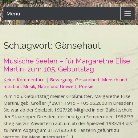
Menu
Schlagwort:
Gänsehaut
Musische Seelen – für Margarethe Elise
Martini zum 105. Geburtstag
Keine Kommentare
|
Bewegung
,
Gesundheit
,
Mensch und
Intuition
,
Musik
,
Natur und Umwelt
,
Poesie
Zum 105. Geburtstag meiner Großmutter, Margarethe Elise
Martini, geb. Großer (*29.11.1915 – +05.06.2000 in Dresden)
Sie war ab der Spielzeit 1927/28 Mitglied in der Ballettschule
der Staatsoper Dresden, der heutigen Semperoper. 1932/33
stieg sie zur Anwärterin auf, um ab der Spielzeit 1933/34 bis
zu ihrem Abgang am 31.7.1935 als Tänzerin geführt zu
werden. Ihr Mann untersagte […]