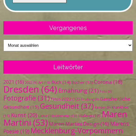
Vergangenes
Vergangenes
Leitwörter
Corona
(18)
2021
(16)
Buch
(14)
Bücher
(12)
Art
(10)
2022
(9)
Dresden
(64)
Ernährung
(21)
Foto
(9)
Fotografie
(31)
Ganzheitliche
Fotos 2022
(12)
Frühling
(9)
Gesundheit
(37)
Gesundheit
(15)
Krankheit
Kinder
(9)
Maren
Kunst
(20)
Malerei
(12)
(11)
Liebe
(10)
Literatur
(10)
Martini
(53)
Marens
Maren Martini Design
(16)
Mecklenburg-Vorpommern
Poesie
(19)