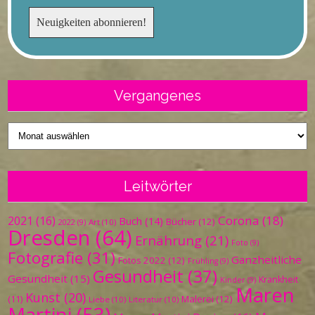
Vergangenes
Vergangenes
Leitwörter
Corona
(18)
2021
(16)
Buch
(14)
Bücher
(12)
Art
(10)
2022
(9)
Dresden
(64)
Ernährung
(21)
Foto
(9)
Fotografie
(31)
Ganzheitliche
Fotos 2022
(12)
Frühling
(9)
Gesundheit
(37)
Gesundheit
(15)
Krankheit
Kinder
(9)
Maren
Kunst
(20)
Malerei
(12)
(11)
Liebe
(10)
Literatur
(10)
Martini
(53)