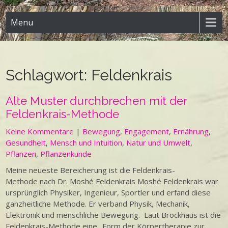
Menu
Schlagwort:
Feldenkrais
Alte Muster durchbrechen mit der
Feldenkrais-Methode
Keine Kommentare
|
Bewegung
,
Engagement
,
Ernährung
,
Gesundheit
,
Mensch und Intuition
,
Natur und Umwelt
,
Pflanzen
,
Pflanzenkunde
Meine neueste Bereicherung ist die Feldenkrais-
Methode nach Dr. Moshé Feldenkrais Moshé Feldenkrais war
ursprünglich Physiker, Ingenieur, Sportler und erfand diese
ganzheitliche Methode. Er verband Physik, Mechanik,
Elektronik und menschliche Bewegung. Laut Brockhaus ist die
Feldenkrais-Methode eine „Form der Körpertherapie zur