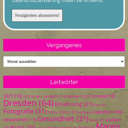
Datenschutzerklärung finden Sie im Menü.
Vergangenes
Vergangenes
Leitwörter
Corona
(18)
2021
(16)
Buch
(14)
Bücher
(12)
Art
(10)
2022
(9)
Dresden
(64)
Ernährung
(21)
Foto
(9)
Fotografie
(31)
Ganzheitliche
Fotos 2022
(12)
Frühling
(9)
Gesundheit
(37)
Gesundheit
(15)
Krankheit
Kinder
(9)
Maren
Kunst
(20)
Malerei
(12)
(11)
Liebe
(10)
Literatur
(10)