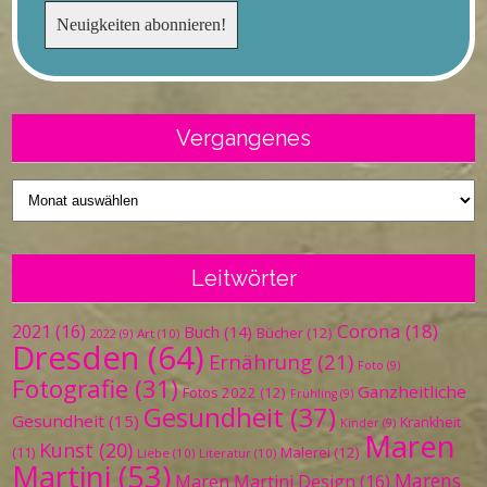
Vergangenes
Vergangenes
Leitwörter
Corona
(18)
2021
(16)
Buch
(14)
Bücher
(12)
Art
(10)
2022
(9)
Dresden
(64)
Ernährung
(21)
Foto
(9)
Fotografie
(31)
Ganzheitliche
Fotos 2022
(12)
Frühling
(9)
Gesundheit
(37)
Gesundheit
(15)
Krankheit
Kinder
(9)
Maren
Kunst
(20)
Malerei
(12)
(11)
Liebe
(10)
Literatur
(10)
Martini
(53)
Marens
Maren Martini Design
(16)