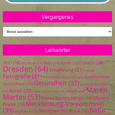
Vergangenes
Vergangenes
Leitwörter
Corona
(18)
2021
(16)
Buch
(14)
Bücher
(12)
Art
(10)
2022
(9)
Dresden
(64)
Ernährung
(21)
Foto
(9)
Fotografie
(31)
Ganzheitliche
Fotos 2022
(12)
Frühling
(9)
Gesundheit
(37)
Gesundheit
(15)
Krankheit
Kinder
(9)
Maren
Kunst
(20)
Malerei
(12)
(11)
Liebe
(10)
Literatur
(10)
Martini
(53)
Marens
Maren Martini Design
(16)
Mecklenburg-Vorpommern
Poesie
(19)
(39)
Natur
Menschen
(16)
Musik
(16)
Meditation
(12)