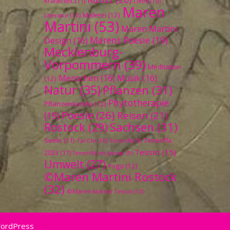
Krankheit
(11)
Liebe
(10)
Maren
Malerei
(12)
Literatur
(10)
Martini
(53)
Maren Martini
Marens Poesie
(19)
Design
(16)
Mecklenburg-
Vorpommern
(39)
Meditation
Menschen
(16)
Musik
(16)
(12)
Natur
(35)
Pflanzen
(31)
Phytotherapie
Pflanzenkunde
(12)
Poesie
(26)
Reisen
(21)
(19)
Sachsen
(31)
Rostock
(29)
Seele
(11)
Teneriffa
Tai Chi
(10)
Teneriffa
(9)
Tessin
(15)
2023
(11)
Teneriffa im Januar
(9)
Umwelt
(27)
Yoga
(12)
©Maren Martini Rostock
(32)
©Maren Martini Tessin
(10)
WordPress