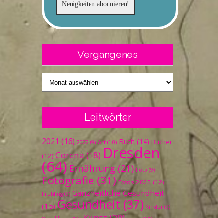
Vergangenes
Vergangenes
Leitwörter
2021
(16)
Buch
(14)
Bücher
Art
(10)
2022
(9)
Dresden
Corona
(18)
(12)
(64)
Ernährung
(21)
Foto
(9)
Fotografie
(31)
Fotos 2022
(12)
Ganzheitliche Gesundheit
Frühling
(9)
Gesundheit
(37)
(15)
Kinder
(9)
Kunst
(20)