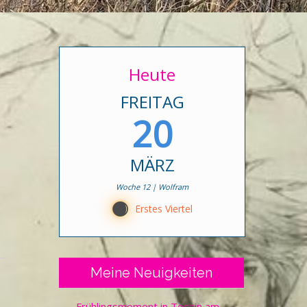
Heute
FREITAG
20
MÄRZ
Woche 12 | Wolfram
B
Erstes Viertel
Meine Neuigkeiten
Frühlingsmoment in Tessin am