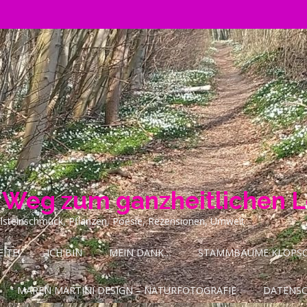
n Weg zum ganzheitlichen 
ilsteinschmuck, Pflanzen, Poesie, Rezensionen, Umwelt
ITE!
ICH BIN
MEIN DANK…
STAMMBÄUME KLOPSCH
MAREN MARTINI DESIGN – NATURFOTOGRAFIE
DATENS