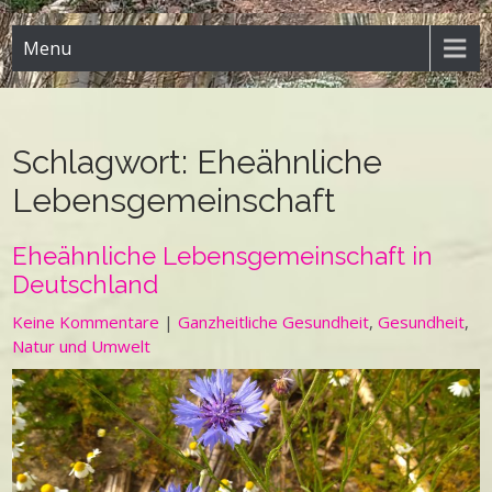
Menu
Schlagwort:
Eheähnliche
Lebensgemeinschaft
Eheähnliche Lebensgemeinschaft in
Deutschland
Keine Kommentare
|
Ganzheitliche Gesundheit
,
Gesundheit
,
Natur und Umwelt