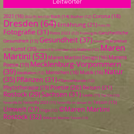
Leitwörter
Corona
(18)
2021
(16)
Buch
(14)
Bücher
(12)
Art
(10)
2022
(9)
Dresden
(64)
Ernährung
(21)
Foto
(9)
Fotografie
(31)
Ganzheitliche
Fotos 2022
(12)
Frühling
(9)
Gesundheit
(37)
Gesundheit
(15)
Krankheit
Kinder
(9)
Maren
Kunst
(20)
Malerei
(12)
(11)
Liebe
(10)
Literatur
(10)
Martini
(53)
Marens
Maren Martini Design
(16)
Mecklenburg-Vorpommern
Poesie
(19)
(39)
Natur
Menschen
(16)
Musik
(16)
Meditation
(12)
(35)
Pflanzen
(31)
Pflanzenkunde
(12)
Poesie
(26)
Reisen
(21)
Phytotherapie
(19)
Sachsen
(31)
Rostock
(29)
Seele
(11)
Tai Chi
(10)
Tessin
(15)
Teneriffa 2023
(11)
Teneriffa
(9)
Teneriffa im Januar
(9)
©Maren Martini
Umwelt
(27)
Yoga
(12)
Rostock
(32)
©Maren Martini Tessin
(10)