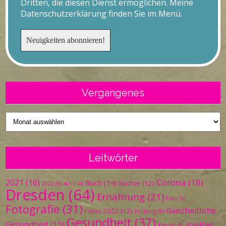
Dritten, die diesen Dienst ermöglichen. Meine
Datenschutzerklärung finden Sie im Menü.
Vergangenes
Vergangenes
Leitwörter
Corona
(18)
2021
(16)
Buch
(14)
Bücher
(12)
Art
(10)
2022
(9)
Dresden
(64)
Ernährung
(21)
Foto
(9)
Fotografie
(31)
Ganzheitliche
Fotos 2022
(12)
Frühling
(9)
Gesundheit
(37)
Gesundheit
(15)
Krankheit
Kinder
(9)