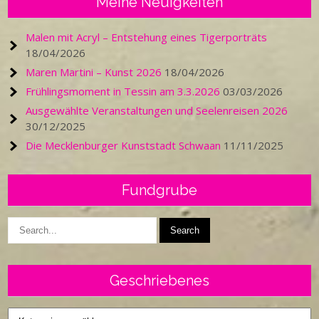
Meine Neuigkeiten
Malen mit Acryl – Entstehung eines Tigerporträts
18/04/2026
Maren Martini – Kunst 2026
18/04/2026
Frühlingsmoment in Tessin am 3.3.2026
03/03/2026
Ausgewählte Veranstaltungen und Seelenreisen 2026
30/12/2025
Die Mecklenburger Kunststadt Schwaan
11/11/2025
Fundgrube
Geschriebenes
Geschriebenes