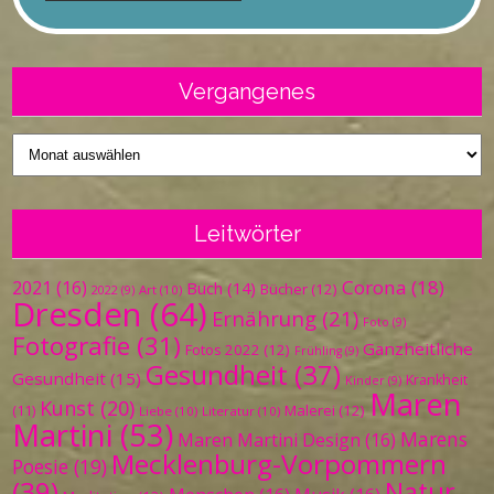
Vergangenes
Vergangenes
Leitwörter
Corona
(18)
2021
(16)
Buch
(14)
Bücher
(12)
Art
(10)
2022
(9)
Dresden
(64)
Ernährung
(21)
Foto
(9)
Fotografie
(31)
Ganzheitliche
Fotos 2022
(12)
Frühling
(9)
Gesundheit
(37)
Gesundheit
(15)
Krankheit
Kinder
(9)
Maren
Kunst
(20)
Malerei
(12)
(11)
Liebe
(10)
Literatur
(10)
Martini
(53)
Marens
Maren Martini Design
(16)
Mecklenburg-Vorpommern
Poesie
(19)
(39)
Natur