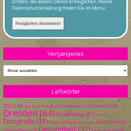
Dritten, die diesen Dienst ermöglichen. Meine
Datenschutzerklärung finden Sie im Menü.
Vergangenes
Vergangenes
Leitwörter
Corona
(18)
2021
(16)
Buch
(14)
Bücher
(12)
Art
(10)
2022
(9)
Dresden
(64)
Ernährung
(21)
Foto
(9)
Fotografie
(31)
Ganzheitliche
Fotos 2022
(12)
Frühling
(9)
Gesundheit
(37)
Gesundheit
(15)
Krankheit
Kinder
(9)