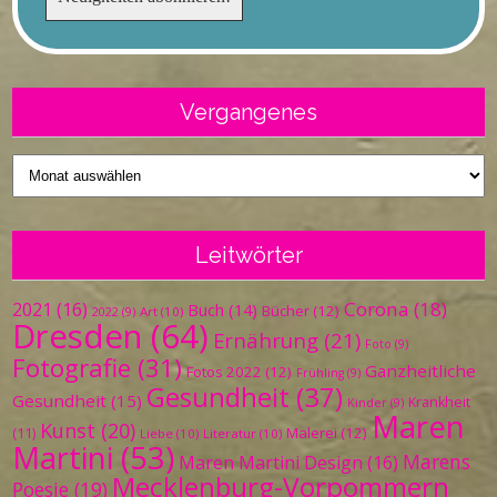
Vergangenes
Vergangenes
Leitwörter
Corona
(18)
2021
(16)
Buch
(14)
Bücher
(12)
Art
(10)
2022
(9)
Dresden
(64)
Ernährung
(21)
Foto
(9)
Fotografie
(31)
Ganzheitliche
Fotos 2022
(12)
Frühling
(9)
Gesundheit
(37)
Gesundheit
(15)
Krankheit
Kinder
(9)
Maren
Kunst
(20)
Malerei
(12)
(11)
Liebe
(10)
Literatur
(10)
Martini
(53)
Marens
Maren Martini Design
(16)
Mecklenburg-Vorpommern
Poesie
(19)