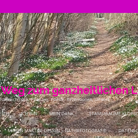
n Weg zum ganzheitlichen 
ilsteinschmuck, Pflanzen, Poesie, Rezensionen, Umwelt
ITE!
ICH BIN
MEIN DANK…
STAMMBÄUME KLOPSCH
MAREN MARTINI DESIGN – NATURFOTOGRAFIE
DATENS