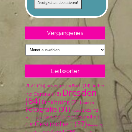
Vergangenes
Vergangenes
Leitwörter
2021
(16)
Buch
(14)
Bücher
Art
(10)
2022
(9)
Dresden
Corona
(18)
(12)
(64)
Ernährung
(21)
Foto
(9)
Fotografie
(31)
Fotos 2022
(12)
Ganzheitliche Gesundheit
Frühling
(9)
Gesundheit
(37)
(15)
Kinder
(9)
Kunst
(20)