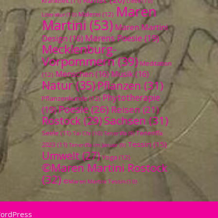
Krankheit
(11)
Liebe
(10)
Maren
Malerei
(12)
Literatur
(10)
Martini
(53)
Maren Martini
Marens Poesie
(19)
Design
(16)
Mecklenburg-
Vorpommern
(39)
Meditation
Menschen
(16)
Musik
(16)
(12)
Natur
(35)
Pflanzen
(31)
Phytotherapie
Pflanzenkunde
(12)
Poesie
(26)
Reisen
(21)
(19)
Sachsen
(31)
Rostock
(29)
Seele
(11)
Teneriffa
Tai Chi
(10)
Teneriffa
(9)
Tessin
(15)
2023
(11)
Teneriffa im Januar
(9)
Umwelt
(27)
Yoga
(12)
©Maren Martini Rostock
(32)
©Maren Martini Tessin
(10)
WordPress