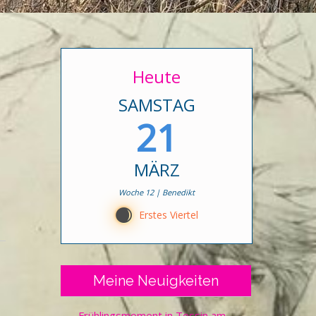
Heute
SAMSTAG
21
MÄRZ
Woche 12 | Benedikt
C
Erstes Viertel
Meine Neuigkeiten
Frühlingsmoment in Tessin am