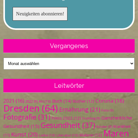
Vergangenes
Vergangenes
Leitwörter
Corona
(18)
2021
(16)
Buch
(14)
Bücher
(12)
Art
(10)
2022
(9)
Dresden
(64)
Ernährung
(21)
Foto
(9)
Fotografie
(31)
Ganzheitliche
Fotos 2022
(12)
Frühling
(9)
Gesundheit
(37)
Gesundheit
(15)
Krankheit
Kinder
(9)
Maren
Kunst
(20)
Malerei
(12)
(11)
Liebe
(10)
Literatur
(10)