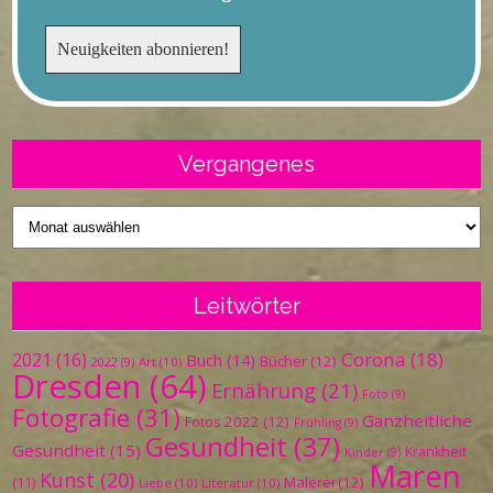
Vergangenes
Vergangenes
Leitwörter
Corona
(18)
2021
(16)
Buch
(14)
Bücher
(12)
Art
(10)
2022
(9)
Dresden
(64)
Ernährung
(21)
Foto
(9)
Fotografie
(31)
Ganzheitliche
Fotos 2022
(12)
Frühling
(9)
Gesundheit
(37)
Gesundheit
(15)
Krankheit
Kinder
(9)
Maren
Kunst
(20)
Malerei
(12)
(11)
Liebe
(10)
Literatur
(10)