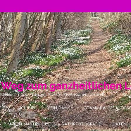
n Weg zum ganzheitlichen 
ilsteinschmuck, Pflanzen, Poesie, Rezensionen, Umwelt
ITE!
ICH BIN
MEIN DANK…
STAMMBÄUME KLOPSCH
MAREN MARTINI DESIGN – NATURFOTOGRAFIE
DATENS