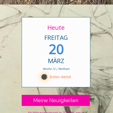
Heute
FREITAG
20
s
MÄRZ
Woche 12 | Wolfram
B
Erstes Viertel
Meine Neuigkeiten
Frühlingsmoment in Tessin am