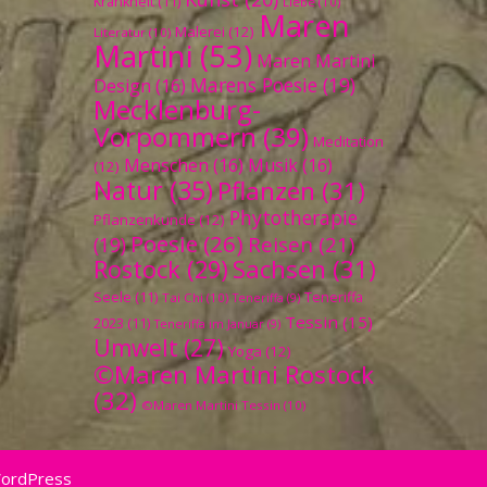
Krankheit
(11)
Liebe
(10)
Maren
Malerei
(12)
Literatur
(10)
Martini
(53)
Maren Martini
Marens Poesie
(19)
Design
(16)
Mecklenburg-
Vorpommern
(39)
Meditation
Menschen
(16)
Musik
(16)
(12)
Natur
(35)
Pflanzen
(31)
Phytotherapie
Pflanzenkunde
(12)
Poesie
(26)
Reisen
(21)
(19)
Sachsen
(31)
Rostock
(29)
Seele
(11)
Teneriffa
Tai Chi
(10)
Teneriffa
(9)
Tessin
(15)
2023
(11)
Teneriffa im Januar
(9)
Umwelt
(27)
Yoga
(12)
©Maren Martini Rostock
(32)
©Maren Martini Tessin
(10)
WordPress