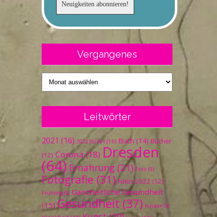
Vergangenes
Vergangenes
Leitwörter
2021
(16)
Buch
(14)
Bücher
Art
(10)
2022
(9)
Dresden
Corona
(18)
(12)
(64)
Ernährung
(21)
Foto
(9)
Fotografie
(31)
Fotos 2022
(12)
Ganzheitliche Gesundheit
Frühling
(9)
Gesundheit
(37)
(15)
Kinder
(9)
Kunst
(20)