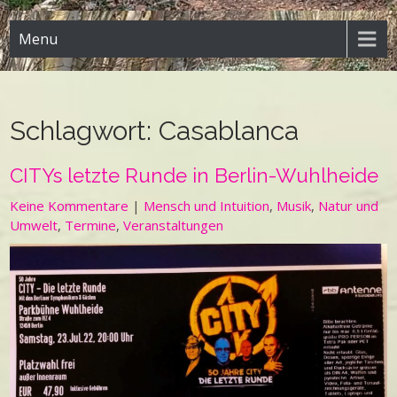
Menu
Schlagwort:
Casablanca
CITYs letzte Runde in Berlin-Wuhlheide
Keine Kommentare
|
Mensch und Intuition
,
Musik
,
Natur und
Umwelt
,
Termine
,
Veranstaltungen