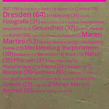
Corona
(18)
2021
(16)
Buch
(14)
Bücher
(12)
Art
(10)
2022
(9)
Dresden
(64)
Ernährung
(21)
Foto
(9)
Fotografie
(31)
Ganzheitliche
Fotos 2022
(12)
Frühling
(9)
Gesundheit
(37)
Gesundheit
(15)
Krankheit
Kinder
(9)
Maren
Kunst
(20)
Malerei
(12)
(11)
Liebe
(10)
Literatur
(10)
Martini
(53)
Marens
Maren Martini Design
(16)
Mecklenburg-Vorpommern
Poesie
(19)
(39)
Natur
Menschen
(16)
Musik
(16)
Meditation
(12)
(35)
Pflanzen
(31)
Pflanzenkunde
(12)
Poesie
(26)
Reisen
(21)
Phytotherapie
(19)
Sachsen
(31)
Rostock
(29)
Seele
(11)
Tai Chi
(10)
Tessin
(15)
Teneriffa 2023
(11)
Teneriffa
(9)
Teneriffa im Januar
(9)
©Maren Martini
Umwelt
(27)
Yoga
(12)
Rostock
(32)
©Maren Martini Tessin
(10)