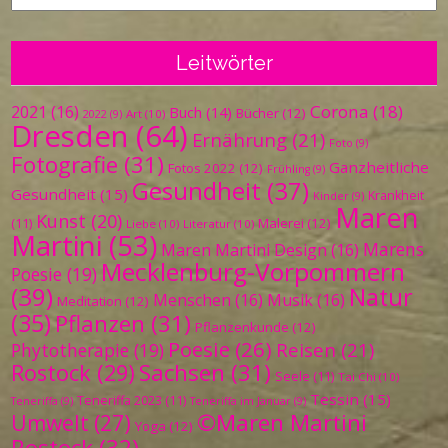
Leitwörter
Corona
(18)
2021
(16)
Buch
(14)
Bücher
(12)
Art
(10)
2022
(9)
Dresden
(64)
Ernährung
(21)
Foto
(9)
Fotografie
(31)
Ganzheitliche
Fotos 2022
(12)
Frühling
(9)
Gesundheit
(37)
Gesundheit
(15)
Krankheit
Kinder
(9)
Maren
Kunst
(20)
Malerei
(12)
(11)
Liebe
(10)
Literatur
(10)
Martini
(53)
Marens
Maren Martini Design
(16)
Mecklenburg-Vorpommern
Poesie
(19)
(39)
Natur
Menschen
(16)
Musik
(16)
Meditation
(12)
(35)
Pflanzen
(31)
Pflanzenkunde
(12)
Poesie
(26)
Reisen
(21)
Phytotherapie
(19)
Sachsen
(31)
Rostock
(29)
Seele
(11)
Tai Chi
(10)
Tessin
(15)
Teneriffa 2023
(11)
Teneriffa
(9)
Teneriffa im Januar
(9)
©Maren Martini
Umwelt
(27)
Yoga
(12)
Rostock
(32)