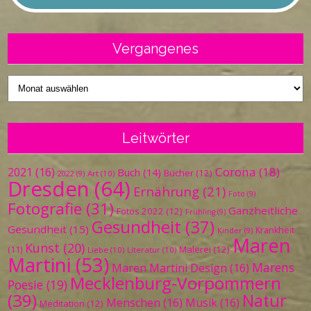
Vergangenes
Vergangenes
Leitwörter
Corona
(18)
2021
(16)
Buch
(14)
Bücher
(12)
Art
(10)
2022
(9)
Dresden
(64)
Ernährung
(21)
Foto
(9)
Fotografie
(31)
Ganzheitliche
Fotos 2022
(12)
Frühling
(9)
Gesundheit
(37)
Gesundheit
(15)
Krankheit
Kinder
(9)
Maren
Kunst
(20)
Malerei
(12)
(11)
Liebe
(10)
Literatur
(10)
Martini
(53)
Marens
Maren Martini Design
(16)
Mecklenburg-Vorpommern
Poesie
(19)
(39)
Natur
Menschen
(16)
Musik
(16)
Meditation
(12)