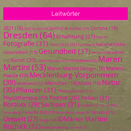
Leitwörter
Corona
(18)
2021
(16)
Buch
(14)
Bücher
(12)
Art
(10)
2022
(9)
Dresden
(64)
Ernährung
(21)
Foto
(9)
Fotografie
(31)
Ganzheitliche
Fotos 2022
(12)
Frühling
(9)
Gesundheit
(37)
Gesundheit
(15)
Krankheit
Kinder
(9)
Maren
Kunst
(20)
Malerei
(12)
(11)
Liebe
(10)
Literatur
(10)
Martini
(53)
Marens
Maren Martini Design
(16)
Mecklenburg-Vorpommern
Poesie
(19)
(39)
Natur
Menschen
(16)
Musik
(16)
Meditation
(12)
(35)
Pflanzen
(31)
Pflanzenkunde
(12)
Poesie
(26)
Reisen
(21)
Phytotherapie
(19)
Sachsen
(31)
Rostock
(29)
Seele
(11)
Tai Chi
(10)
Tessin
(15)
Teneriffa 2023
(11)
Teneriffa
(9)
Teneriffa im Januar
(9)
©Maren Martini
Umwelt
(27)
Yoga
(12)
Rostock
(32)
©Maren Martini Tessin
(10)