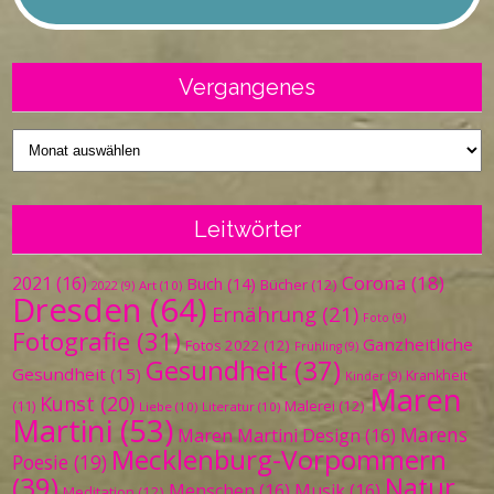
Vergangenes
Vergangenes
Leitwörter
Corona
(18)
2021
(16)
Buch
(14)
Bücher
(12)
Art
(10)
2022
(9)
Dresden
(64)
Ernährung
(21)
Foto
(9)
Fotografie
(31)
Ganzheitliche
Fotos 2022
(12)
Frühling
(9)
Gesundheit
(37)
Gesundheit
(15)
Krankheit
Kinder
(9)
Maren
Kunst
(20)
Malerei
(12)
(11)
Liebe
(10)
Literatur
(10)
Martini
(53)
Marens
Maren Martini Design
(16)
Mecklenburg-Vorpommern
Poesie
(19)
(39)
Natur
Menschen
(16)
Musik
(16)
Meditation
(12)