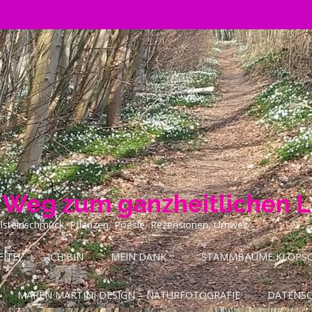
n Weg zum ganzheitlichen 
ilsteinschmuck, Pflanzen, Poesie, Rezensionen, Umwelt
ITE!
ICH BIN
MEIN DANK…
STAMMBÄUME KLOPSCH
MAREN MARTINI DESIGN – NATURFOTOGRAFIE
DATENS