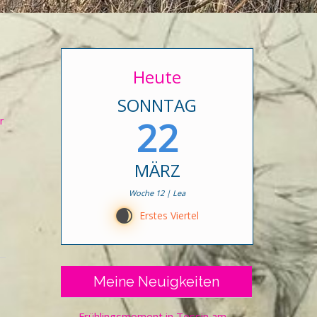
Heute
SONNTAG
22
r
MÄRZ
Woche 12 | Lea
D
Erstes Viertel
Meine Neuigkeiten
Frühlingsmoment in Tessin am