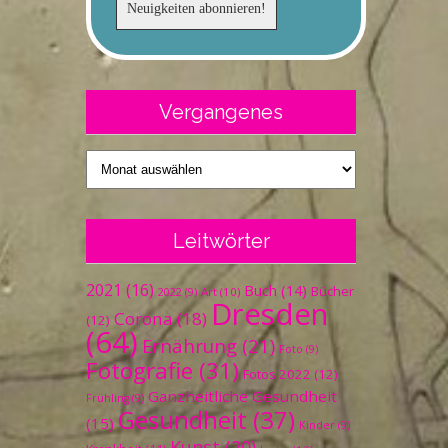
Vergangenes
Vergangenes
Leitwörter
2021
(16)
Buch
(14)
Bücher
Art
(10)
2022
(9)
Dresden
Corona
(18)
(12)
(64)
Ernährung
(21)
Foto
(9)
Fotografie
(31)
Fotos 2022
(12)
Ganzheitliche Gesundheit
Frühling
(9)
Gesundheit
(37)
(15)
Kinder
(9)
Kunst
(20)