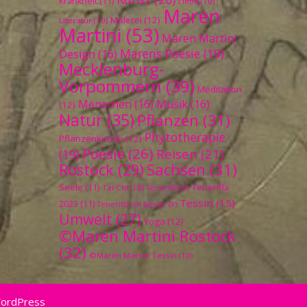
Krankheit
(11)
Liebe
(10)
Maren
Malerei
(12)
Literatur
(10)
Martini
(53)
Maren Martini
Marens Poesie
(19)
Design
(16)
Mecklenburg-
Vorpommern
(39)
Meditation
Menschen
(16)
Musik
(16)
(12)
Natur
(35)
Pflanzen
(31)
Phytotherapie
Pflanzenkunde
(12)
Poesie
(26)
Reisen
(21)
(19)
Sachsen
(31)
Rostock
(29)
Seele
(11)
Teneriffa
Tai Chi
(10)
Teneriffa
(9)
Tessin
(15)
2023
(11)
Teneriffa im Januar
(9)
Umwelt
(27)
Yoga
(12)
©Maren Martini Rostock
(32)
©Maren Martini Tessin
(10)
WordPress