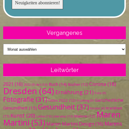
Vergangenes
Vergangenes
Leitwörter
Corona
(18)
2021
(16)
Buch
(14)
Bücher
(12)
Art
(10)
2022
(9)
Dresden
(64)
Ernährung
(21)
Foto
(9)
Fotografie
(31)
Ganzheitliche
Fotos 2022
(12)
Frühling
(9)
Gesundheit
(37)
Gesundheit
(15)
Krankheit
Kinder
(9)
Maren
Kunst
(20)
Malerei
(12)
(11)
Liebe
(10)
Literatur
(10)
Martini
(53)
Marens
Maren Martini Design
(16)