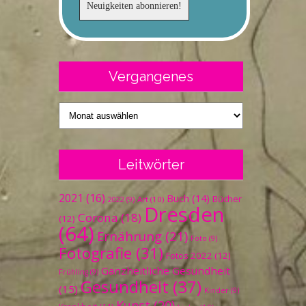
Vergangenes
Vergangenes
Leitwörter
2021
(16)
Buch
(14)
Bücher
Art
(10)
2022
(9)
Dresden
Corona
(18)
(12)
(64)
Ernährung
(21)
Foto
(9)
Fotografie
(31)
Fotos 2022
(12)
Ganzheitliche Gesundheit
Frühling
(9)
Gesundheit
(37)
(15)
Kinder
(9)
Kunst
(20)