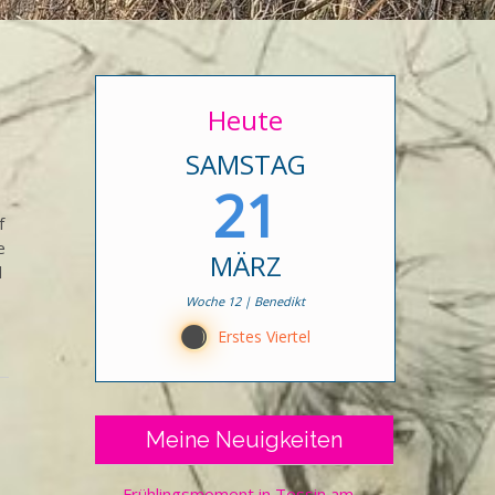
Heute
SAMSTAG
21
f
e
MÄRZ
d
Woche 12 | Benedikt
B
Erstes Viertel
Meine Neuigkeiten
Frühlingsmoment in Tessin am