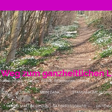
n Weg zum ganzheitlichen 
ilsteinschmuck, Pflanzen, Poesie, Rezensionen, Umwelt
ITE!
ICH BIN
MEIN DANK…
STAMMBÄUME KLOPSCH
MAREN MARTINI DESIGN – NATURFOTOGRAFIE
DATENS