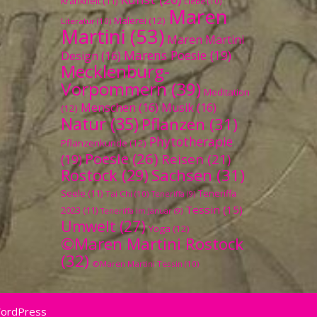
Krankheit
(11)
Liebe
(10)
Maren
Malerei
(12)
Literatur
(10)
Martini
(53)
Maren Martini
Marens Poesie
(19)
Design
(16)
Mecklenburg-
Vorpommern
(39)
Meditation
Menschen
(16)
Musik
(16)
(12)
Natur
(35)
Pflanzen
(31)
Phytotherapie
Pflanzenkunde
(12)
Poesie
(26)
Reisen
(21)
(19)
Sachsen
(31)
Rostock
(29)
Seele
(11)
Teneriffa
Tai Chi
(10)
Teneriffa
(9)
Tessin
(15)
2023
(11)
Teneriffa im Januar
(9)
Umwelt
(27)
Yoga
(12)
©Maren Martini Rostock
(32)
©Maren Martini Tessin
(10)
WordPress