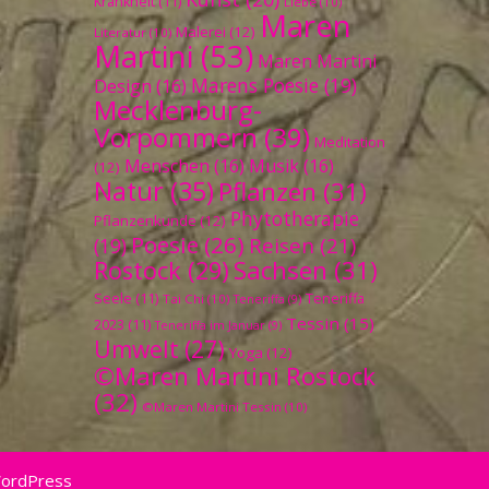
Krankheit
(11)
Liebe
(10)
Maren
Malerei
(12)
Literatur
(10)
Martini
(53)
Maren Martini
Marens Poesie
(19)
Design
(16)
Mecklenburg-
Vorpommern
(39)
Meditation
Menschen
(16)
Musik
(16)
(12)
Natur
(35)
Pflanzen
(31)
Phytotherapie
Pflanzenkunde
(12)
Poesie
(26)
Reisen
(21)
(19)
Sachsen
(31)
Rostock
(29)
Seele
(11)
Teneriffa
Tai Chi
(10)
Teneriffa
(9)
Tessin
(15)
2023
(11)
Teneriffa im Januar
(9)
Umwelt
(27)
Yoga
(12)
©Maren Martini Rostock
(32)
©Maren Martini Tessin
(10)
WordPress