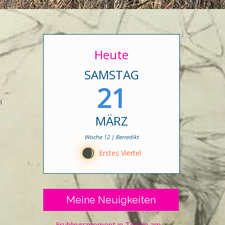
Heute
SAMSTAG
21
n
MÄRZ
Woche 12 | Benedikt
C
Erstes Viertel
Meine Neuigkeiten
Frühlingsmoment in Tessin am