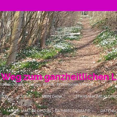
n Weg zum ganzheitlichen 
ilsteinschmuck, Pflanzen, Poesie, Rezensionen, Umwelt
ITE!
ICH BIN
MEIN DANK…
STAMMBÄUME KLOPSCH
MAREN MARTINI DESIGN – NATURFOTOGRAFIE
DATENS