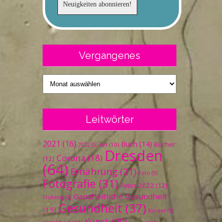
Vergangenes
Vergangenes
Leitwörter
2021
(16)
Buch
(14)
Bücher
Art
(10)
2022
(9)
Dresden
Corona
(18)
(12)
(64)
Ernährung
(21)
Foto
(9)
Fotografie
(31)
Fotos 2022
(12)
Ganzheitliche Gesundheit
Frühling
(9)
Gesundheit
(37)
(15)
Kinder
(9)
Kunst
(20)