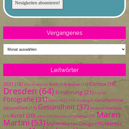
Vergangenes
Vergangenes
Leitwörter
Corona
(18)
2021
(16)
Buch
(14)
Bücher
(12)
Art
(10)
2022
(9)
Dresden
(64)
Ernährung
(21)
Foto
(9)
Fotografie
(31)
Ganzheitliche
Fotos 2022
(12)
Frühling
(9)
Gesundheit
(37)
Gesundheit
(15)
Krankheit
Kinder
(9)
Maren
Kunst
(20)
Malerei
(12)
(11)
Liebe
(10)
Literatur
(10)
Martini
(53)
Marens
Maren Martini Design
(16)