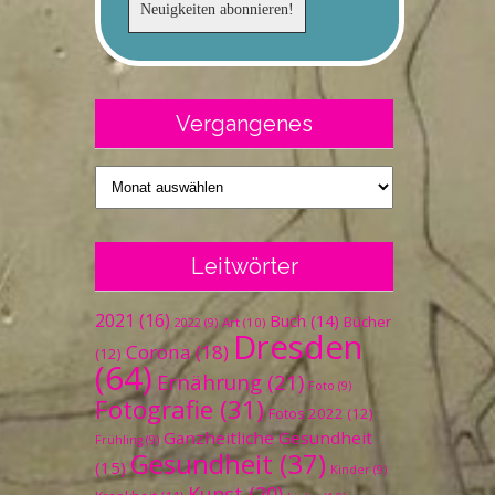
Vergangenes
Vergangenes
Leitwörter
2021
(16)
Buch
(14)
Bücher
Art
(10)
2022
(9)
Dresden
Corona
(18)
(12)
(64)
Ernährung
(21)
Foto
(9)
Fotografie
(31)
Fotos 2022
(12)
Ganzheitliche Gesundheit
Frühling
(9)
Gesundheit
(37)
(15)
Kinder
(9)
Kunst
(20)