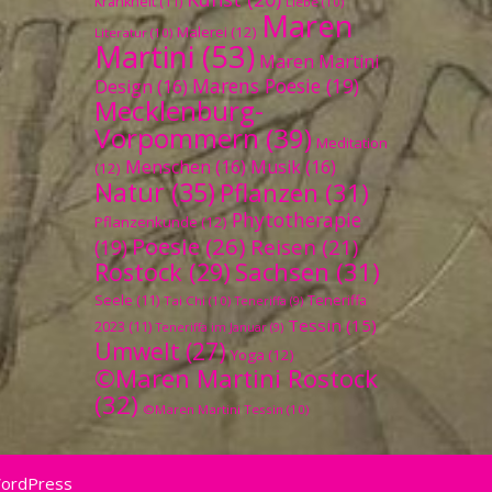
Krankheit
(11)
Liebe
(10)
Maren
Malerei
(12)
Literatur
(10)
Martini
(53)
Maren Martini
Marens Poesie
(19)
Design
(16)
Mecklenburg-
Vorpommern
(39)
Meditation
Menschen
(16)
Musik
(16)
(12)
Natur
(35)
Pflanzen
(31)
Phytotherapie
Pflanzenkunde
(12)
Poesie
(26)
Reisen
(21)
(19)
Sachsen
(31)
Rostock
(29)
Seele
(11)
Teneriffa
Tai Chi
(10)
Teneriffa
(9)
Tessin
(15)
2023
(11)
Teneriffa im Januar
(9)
Umwelt
(27)
Yoga
(12)
©Maren Martini Rostock
(32)
©Maren Martini Tessin
(10)
WordPress