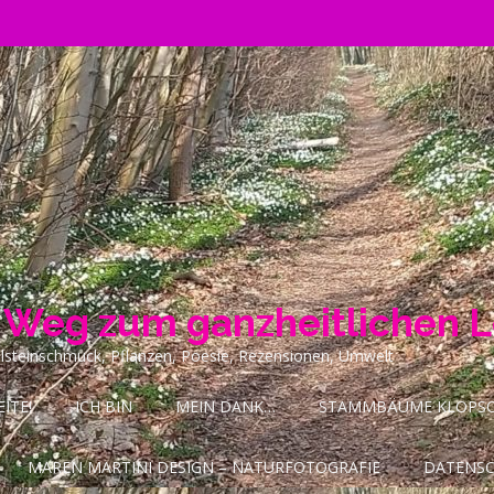
n Weg zum ganzheitlichen 
ilsteinschmuck, Pflanzen, Poesie, Rezensionen, Umwelt
ITE!
ICH BIN
MEIN DANK…
STAMMBÄUME KLOPSCH
MAREN MARTINI DESIGN – NATURFOTOGRAFIE
DATENS