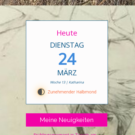
Heute
DIENSTAG
24
MÄRZ
Woche 13 | Katharina
F
Zunehmender Halbmond
Meine Neuigkeiten
Frühlingsmoment in Tessin am