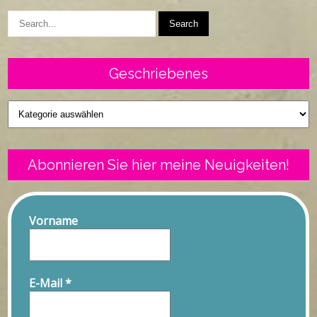
Geschriebenes
Geschriebenes
Abonnieren Sie hier meine Neuigkeiten!
Vorname
E-Mail
*