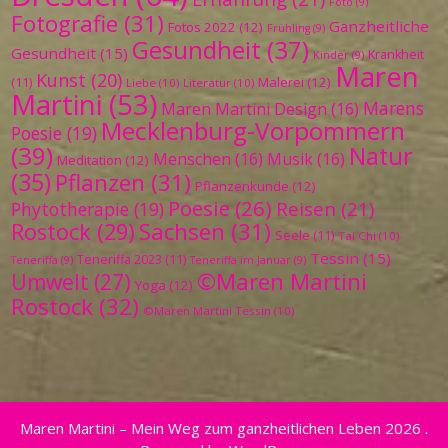
Foto
(9)
Fotografie
(31)
Ganzheitliche
Fotos 2022
(12)
Frühling
(9)
Gesundheit
(37)
Gesundheit
(15)
Krankheit
Kinder
(9)
Maren
Kunst
(20)
Malerei
(12)
(11)
Liebe
(10)
Literatur
(10)
Martini
(53)
Marens
Maren Martini Design
(16)
Mecklenburg-Vorpommern
Poesie
(19)
(39)
Natur
Menschen
(16)
Musik
(16)
Meditation
(12)
(35)
Pflanzen
(31)
Pflanzenkunde
(12)
Poesie
(26)
Reisen
(21)
Phytotherapie
(19)
Sachsen
(31)
Rostock
(29)
Seele
(11)
Tai Chi
(10)
Tessin
(15)
Teneriffa 2023
(11)
Teneriffa
(9)
Teneriffa im Januar
(9)
©Maren Martini
Umwelt
(27)
Yoga
(12)
Rostock
(32)
©Maren Martini Tessin
(10)
Maren Martini – Mein Weg zum ganzheitlichen Leben 2026 .