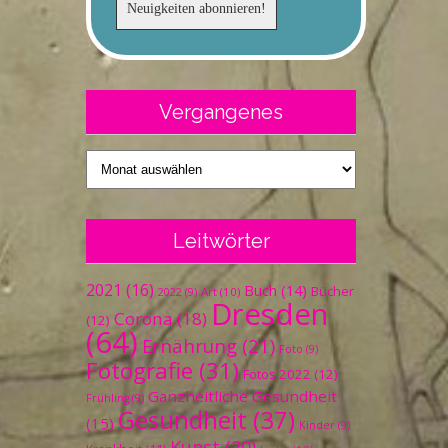
Vergangenes
Vergangenes
Leitwörter
2021
(16)
Buch
(14)
Bücher
Art
(10)
2022
(9)
Dresden
Corona
(18)
(12)
(64)
Ernährung
(21)
Foto
(9)
Fotografie
(31)
Fotos 2022
(12)
Ganzheitliche Gesundheit
Frühling
(9)
Gesundheit
(37)
(15)
Kinder
(9)
Kunst
(20)