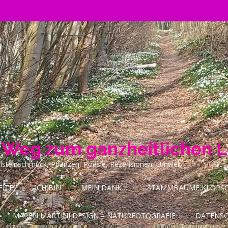
n Weg zum ganzheitlichen 
ilsteinschmuck, Pflanzen, Poesie, Rezensionen, Umwelt
ITE!
ICH BIN
MEIN DANK…
STAMMBÄUME KLOPSCH
MAREN MARTINI DESIGN – NATURFOTOGRAFIE
DATENS