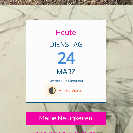
Heute
DIENSTAG
24
r
MÄRZ
Woche 13 | Katharina
E
Erstes Viertel
Meine Neuigkeiten
Frühlingsmoment in Tessin am