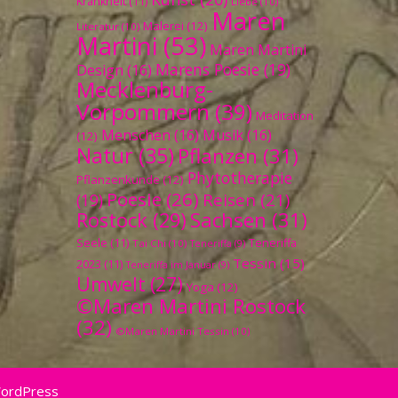
Krankheit
(11)
Liebe
(10)
Maren
Malerei
(12)
Literatur
(10)
Martini
(53)
Maren Martini
Marens Poesie
(19)
Design
(16)
Mecklenburg-
Vorpommern
(39)
Meditation
Menschen
(16)
Musik
(16)
(12)
Natur
(35)
Pflanzen
(31)
Phytotherapie
Pflanzenkunde
(12)
Poesie
(26)
Reisen
(21)
(19)
Sachsen
(31)
Rostock
(29)
Seele
(11)
Teneriffa
Tai Chi
(10)
Teneriffa
(9)
Tessin
(15)
2023
(11)
Teneriffa im Januar
(9)
Umwelt
(27)
Yoga
(12)
©Maren Martini Rostock
(32)
©Maren Martini Tessin
(10)
WordPress