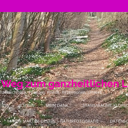
n Weg zum ganzheitlichen 
ilsteinschmuck, Pflanzen, Poesie, Rezensionen, Umwelt
ITE!
ICH BIN
MEIN DANK…
STAMMBÄUME KLOPSCH
MAREN MARTINI DESIGN – NATURFOTOGRAFIE
DATENS