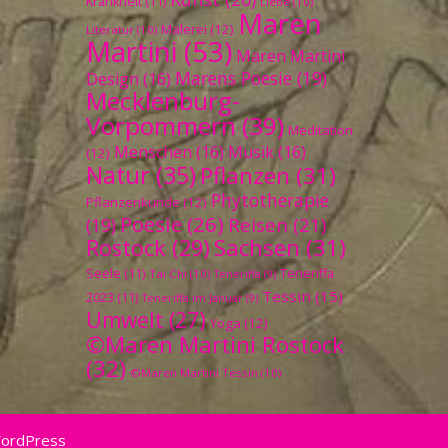
Krankheit
(11)
Liebe
(10)
Maren
Malerei
(12)
Literatur
(10)
Martini
(53)
Maren Martini
Marens Poesie
(19)
Design
(16)
Mecklenburg-
Vorpommern
(39)
Meditation
Menschen
(16)
Musik
(16)
(12)
Natur
(35)
Pflanzen
(31)
Phytotherapie
Pflanzenkunde
(12)
Poesie
(26)
Reisen
(21)
(19)
Sachsen
(31)
Rostock
(29)
Seele
(11)
Teneriffa
Tai Chi
(10)
Teneriffa
(9)
Tessin
(15)
2023
(11)
Teneriffa im Januar
(9)
Umwelt
(27)
Yoga
(12)
©Maren Martini Rostock
(32)
©Maren Martini Tessin
(10)
WordPress