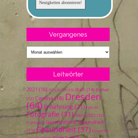
Vergangenes
Vergangenes
Leitwörter
2021
(16)
Buch
(14)
Bücher
Art
(10)
2022
(9)
Dresden
Corona
(18)
(12)
(64)
Ernährung
(21)
Foto
(9)
Fotografie
(31)
Fotos 2022
(12)
Ganzheitliche Gesundheit
Frühling
(9)
Gesundheit
(37)
(15)
Kinder
(9)
Kunst
(20)