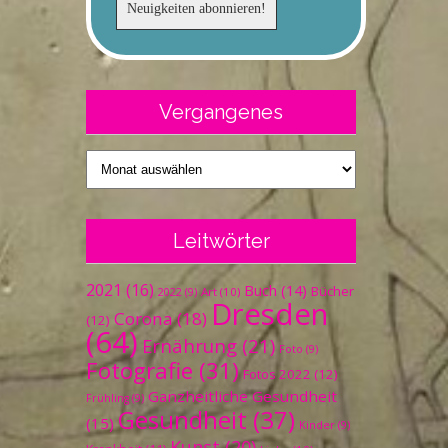
Vergangenes
Vergangenes
Leitwörter
2021
(16)
Buch
(14)
Bücher
Art
(10)
2022
(9)
Dresden
Corona
(18)
(12)
(64)
Ernährung
(21)
Foto
(9)
Fotografie
(31)
Fotos 2022
(12)
Ganzheitliche Gesundheit
Frühling
(9)
Gesundheit
(37)
(15)
Kinder
(9)
Kunst
(20)