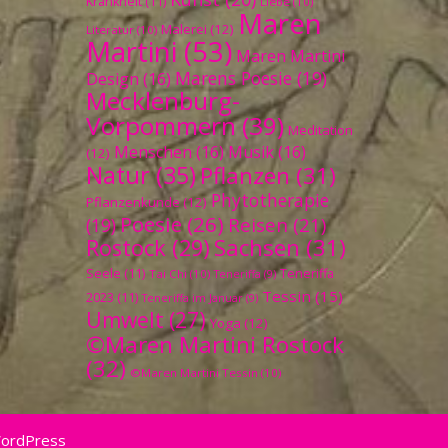
Krankheit
(11)
Liebe
(10)
Maren
Malerei
(12)
Literatur
(10)
Martini
(53)
Maren Martini
Marens Poesie
(19)
Design
(16)
Mecklenburg-
Vorpommern
(39)
Meditation
Menschen
(16)
Musik
(16)
(12)
Natur
(35)
Pflanzen
(31)
Phytotherapie
Pflanzenkunde
(12)
Poesie
(26)
Reisen
(21)
(19)
Sachsen
(31)
Rostock
(29)
Seele
(11)
Teneriffa
Tai Chi
(10)
Teneriffa
(9)
Tessin
(15)
2023
(11)
Teneriffa im Januar
(9)
Umwelt
(27)
Yoga
(12)
©Maren Martini Rostock
(32)
©Maren Martini Tessin
(10)
WordPress