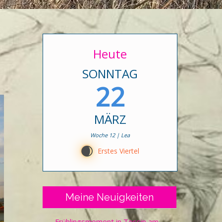
Heute
SONNTAG
22
MÄRZ
Woche 12 | Lea
D
Erstes Viertel
Meine Neuigkeiten
Frühlingsmoment in Tessin am