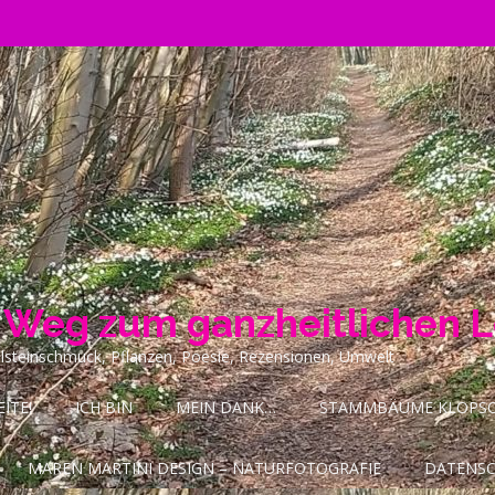
n Weg zum ganzheitlichen 
ilsteinschmuck, Pflanzen, Poesie, Rezensionen, Umwelt
ITE!
ICH BIN
MEIN DANK…
STAMMBÄUME KLOPSCH
MAREN MARTINI DESIGN – NATURFOTOGRAFIE
DATENS